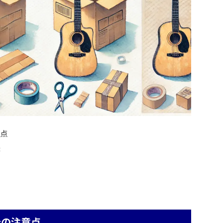
意点
法
合の注意点